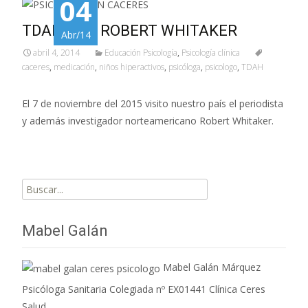
04
TDAH CON ROBERT WHITAKER
Abr/14
abril 4, 2014
Educación Psicología
,
Psicología clínica
caceres
,
medicación
,
niños hiperactivos
,
psicóloga
,
psicologo
,
TDAH
El 7 de noviembre del 2015 visito nuestro país el periodista
y además investigador norteamericano Robert Whitaker.
Buscar
por:
Mabel Galán
Mabel Galán Márquez
Psicóloga Sanitaria Colegiada nº EX01441 Clínica Ceres
Salud,