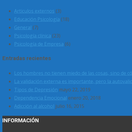
Articulos externos
(3)
Educación Psicología
(18)
General
(7)
Psicología clínica
(23)
Psicología de Empresa
(6)
Entradas recientes
Los hombres no tienen miedo de las cosas, sino de c
La validación externa es importante, pero la autovali
Tipos de Depresión
mayo 22, 2019
Dependencia Emocional
enero 20, 2018
Adicción al alcohol
julio 16, 2015
INFORMACIÓN