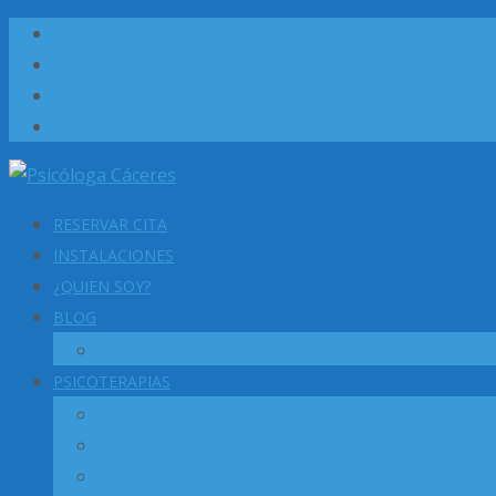
Saltar
RESERVAR CITA
al
INSTALACIONES
contenido
¿QUIEN SOY?
BLOG
GALERÍA FRASES
PSICOTERAPIAS
PSICÓLOGO DOMICILIO
TERAPIA ON-LINE
TERAPIA INDIVIDUAL