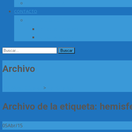
TERAPIA DE PAREJA
CONTACTO
INFORMACIÓN GENERAL
Política de Privacidad
Política de cookies
Buscar
por:
Archivo
Psicóloga Cáceres
>
hemisferios
Archivo de la etiqueta: hemisf
05
Abr/15