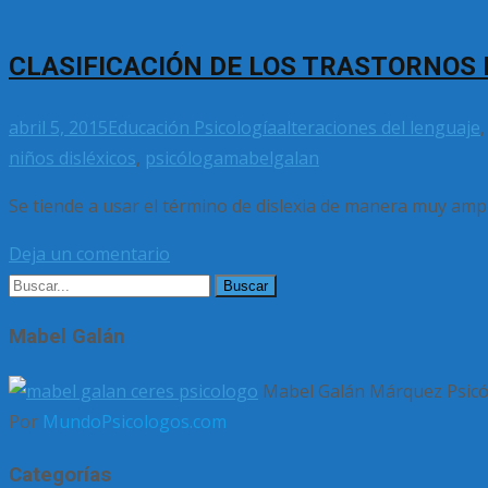
CLASIFICACIÓN DE LOS TRASTORNOS 
abril 5, 2015
Educación Psicología
alteraciones del lenguaje
niños disléxicos
,
psicóloga
mabelgalan
Se tiende a usar el término de dislexia de manera muy ampl
Deja un comentario
Buscar
por:
Mabel Galán
Mabel Galán Márquez Psicólo
Por
MundoPsicologos.com
Categorías