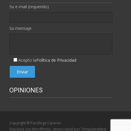
Su e-mail (requerido)
Su mensaje
Acepto la
Política de Privacidad
OPINIONES
Copyright © Psicóloga Cáceres
Funciona con WordPress
, tema
i-excel
por TemplatesNext.