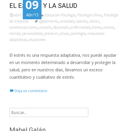
09
EL ESTRÉS Y LA SALUD
Abr/15
abril 9, 2015
Educación Psicología
,
Psicología clínica
,
Psicología
de Empresa
agotamiento
,
ansiedad
,
caceres
,
cáncer
,
cerebrovasculares
,
corazón
,
depresión
,
enfermedad
,
Estres
,
exceso
,
mental
,
personalidad
,
prevenir
,
prisas
,
psicólogos
,
respuestas
adaptativas
,
situaciones
El estrés es una respuesta adaptativa, nos puede ayudar
en un momento determinado a desarrollar y proteger la
salud, pero en nuestros días, llevamos un exceso
cuantitativo y cualitativo de estrés.
Deja un comentario
Buscar
por:
Mabel Galán